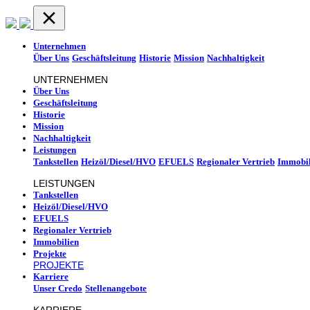
Unternehmen
Über Uns
Geschäftsleitung
Historie
Mission
Nachhaltigkeit
UNTERNEHMEN
Über Uns
Geschäftsleitung
Historie
Mission
Nachhaltigkeit
Leistungen
Tankstellen
Heizöl/Diesel/HVO
EFUELS
Regionaler Vertrieb
Immobil
LEISTUNGEN
Tankstellen
Heizöl/Diesel/HVO
EFUELS
Regionaler Vertrieb
Immobilien
Projekte
PROJEKTE
Karriere
Unser Credo
Stellenangebote