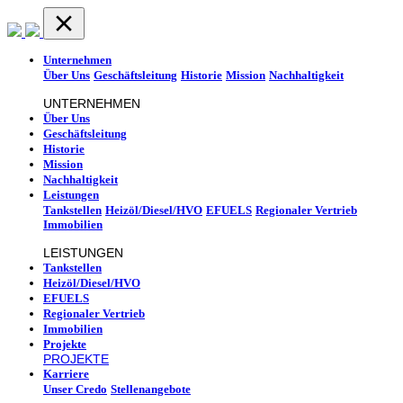
Unternehmen
Über Uns
Geschäftsleitung
Historie
Mission
Nachhaltigkeit
UNTERNEHMEN
Über Uns
Geschäftsleitung
Historie
Mission
Nachhaltigkeit
Leistungen
Tankstellen
Heizöl/Diesel/HVO
EFUELS
Regionaler Vertrieb
Immobilien
LEISTUNGEN
Tankstellen
Heizöl/Diesel/HVO
EFUELS
Regionaler Vertrieb
Immobilien
Projekte
PROJEKTE
Karriere
Unser Credo
Stellenangebote