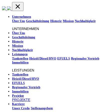
Unternehmen
Über Uns
Geschäftsleitung
Historie
Mission
Nachhaltigkeit
UNTERNEHMEN
Über Uns
Geschäftsleitung
Historie
Mission
Nachhaltigkeit
Leistungen
Tankstellen
Heizöl/Diesel/HVO
EFUELS
Regionaler Vertrieb
Immobilien
LEISTUNGEN
Tankstellen
Heizöl/Diesel/HVO
EFUELS
Regionaler Vertrieb
Immobilien
Projekte
PROJEKTE
Karriere
Unser Credo
Stellenangebote