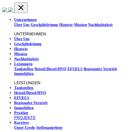
Unternehmen
Über Uns
Geschäftsleitung
Historie
Mission
Nachhaltigkeit
UNTERNEHMEN
Über Uns
Geschäftsleitung
Historie
Mission
Nachhaltigkeit
Leistungen
Tankstellen
Heizöl/Diesel/HVO
EFUELS
Regionaler Vertrieb
Immobilien
LEISTUNGEN
Tankstellen
Heizöl/Diesel/HVO
EFUELS
Regionaler Vertrieb
Immobilien
Projekte
PROJEKTE
Karriere
Unser Credo
Stellenangebote