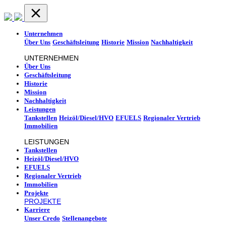
Unternehmen
Über Uns
Geschäftsleitung
Historie
Mission
Nachhaltigkeit
UNTERNEHMEN
Über Uns
Geschäftsleitung
Historie
Mission
Nachhaltigkeit
Leistungen
Tankstellen
Heizöl/Diesel/HVO
EFUELS
Regionaler Vertrieb
Immobilien
LEISTUNGEN
Tankstellen
Heizöl/Diesel/HVO
EFUELS
Regionaler Vertrieb
Immobilien
Projekte
PROJEKTE
Karriere
Unser Credo
Stellenangebote